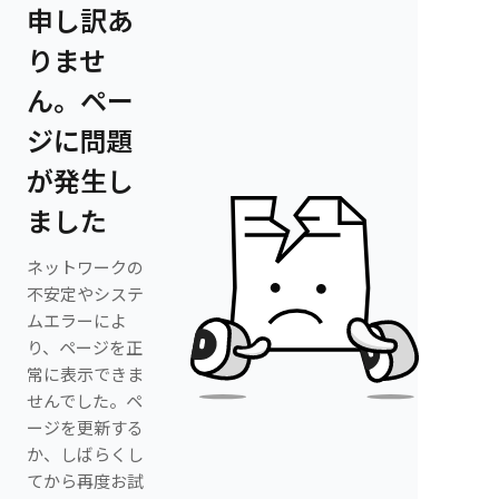
申し訳あ
りませ
ん。ペー
ジに問題
が発生し
ました
ネットワークの
不安定やシステ
ムエラーによ
り、ページを正
常に表示できま
せんでした。ペ
ージを更新する
か、しばらくし
てから再度お試