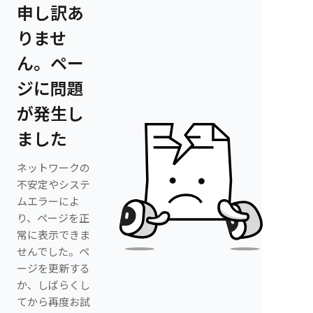
申し訳あ
りませ
ん。ペー
ジに問題
が発生し
ました
ネットワークの
不安定やシステ
ムエラーによ
り、ページを正
常に表示できま
せんでした。ペ
ージを更新する
か、しばらくし
てから再度お試