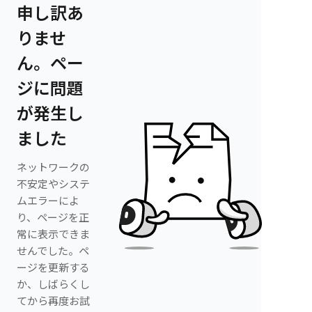
申し訳あ
りませ
ん。ペー
ジに問題
が発生し
ました
ネットワークの
不安定やシステ
ムエラーによ
り、ページを正
常に表示できま
せんでした。ペ
ージを更新する
か、しばらくし
てから再度お試