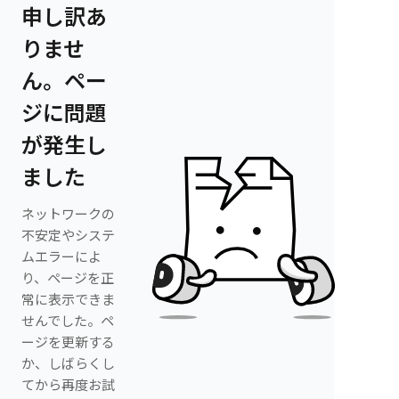
申し訳あ
りませ
ん。ペー
ジに問題
が発生し
ました
ネットワークの
不安定やシステ
ムエラーによ
り、ページを正
常に表示できま
せんでした。ペ
ージを更新する
か、しばらくし
てから再度お試