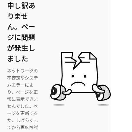
申し訳あ
りませ
ん。ペー
ジに問題
が発生し
ました
ネットワークの
不安定やシステ
ムエラーによ
り、ページを正
常に表示できま
せんでした。ペ
ージを更新する
か、しばらくし
てから再度お試