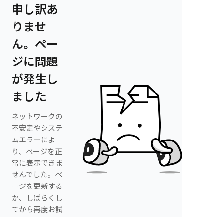
申し訳あ
りませ
ん。ペー
ジに問題
が発生し
ました
ネットワークの
不安定やシステ
ムエラーによ
り、ページを正
常に表示できま
せんでした。ペ
ージを更新する
か、しばらくし
てから再度お試