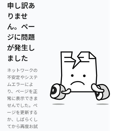
申し訳あ
りませ
ん。ペー
ジに問題
が発生し
ました
ネットワークの
不安定やシステ
ムエラーによ
り、ページを正
常に表示できま
せんでした。ペ
ージを更新する
か、しばらくし
てから再度お試