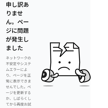
申し訳あ
りませ
ん。ペー
ジに問題
が発生し
ました
ネットワークの
不安定やシステ
ムエラーによ
り、ページを正
常に表示できま
せんでした。ペ
ージを更新する
か、しばらくし
てから再度お試