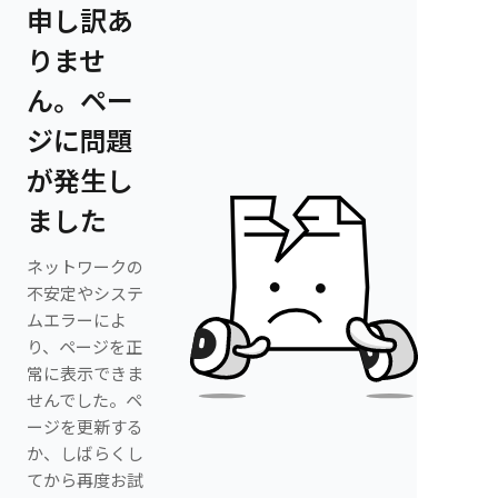
申し訳あ
りませ
ん。ペー
ジに問題
が発生し
ました
ネットワークの
不安定やシステ
ムエラーによ
り、ページを正
常に表示できま
せんでした。ペ
ージを更新する
か、しばらくし
てから再度お試