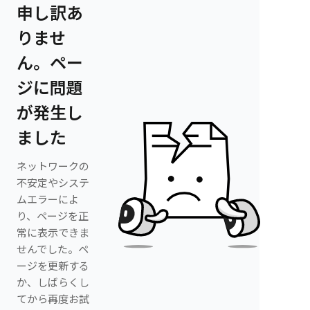
申し訳あ
りませ
ん。ペー
ジに問題
が発生し
ました
ネットワークの
不安定やシステ
ムエラーによ
り、ページを正
常に表示できま
せんでした。ペ
ージを更新する
か、しばらくし
てから再度お試