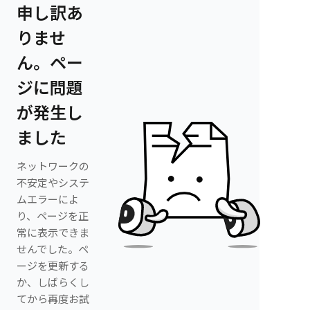
申し訳あ
りませ
ん。ペー
ジに問題
が発生し
ました
ネットワークの
不安定やシステ
ムエラーによ
り、ページを正
常に表示できま
せんでした。ペ
ージを更新する
か、しばらくし
てから再度お試