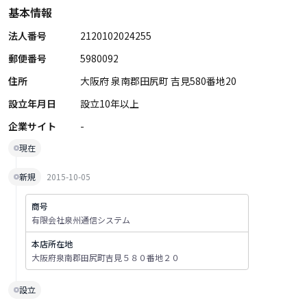
基本情報
法人番号
2120102024255
郵便番号
5980092
住所
大阪府 泉南郡田尻町 吉見580番地20
設立年月日
設立10年以上
企業サイト
-
現在
新規
2015-10-05
商号
有限会社泉州通信システム
本店所在地
大阪府泉南郡田尻町吉見５８０番地２０
設立