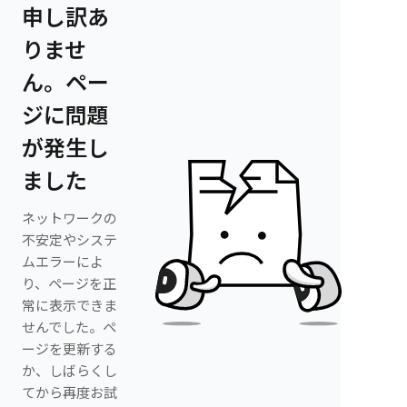
申し訳あ
りませ
ん。ペー
ジに問題
が発生し
ました
ネットワークの
不安定やシステ
ムエラーによ
り、ページを正
常に表示できま
せんでした。ペ
ージを更新する
か、しばらくし
てから再度お試