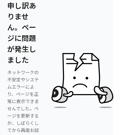
申し訳あ
りませ
ん。ペー
ジに問題
が発生し
ました
ネットワークの
不安定やシステ
ムエラーによ
り、ページを正
常に表示できま
せんでした。ペ
ージを更新する
か、しばらくし
てから再度お試