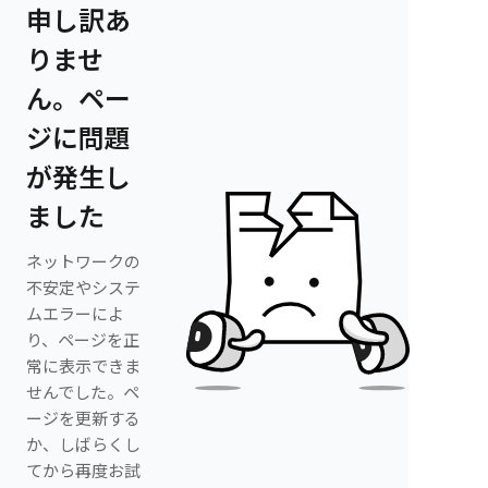
申し訳あ
りませ
ん。ペー
ジに問題
が発生し
ました
ネットワークの
不安定やシステ
ムエラーによ
り、ページを正
常に表示できま
せんでした。ペ
ージを更新する
か、しばらくし
てから再度お試