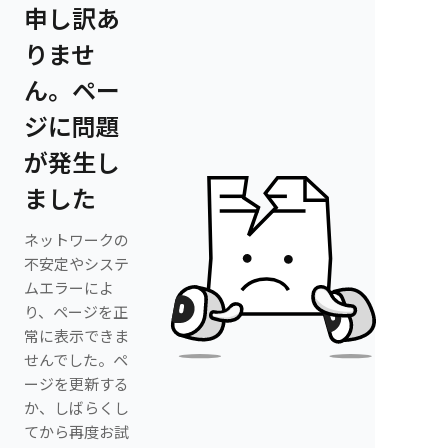
申し訳あ
りませ
ん。ペー
ジに問題
が発生し
ました
ネットワークの
不安定やシステ
ムエラーによ
り、ページを正
常に表示できま
せんでした。ペ
ージを更新する
か、しばらくし
てから再度お試