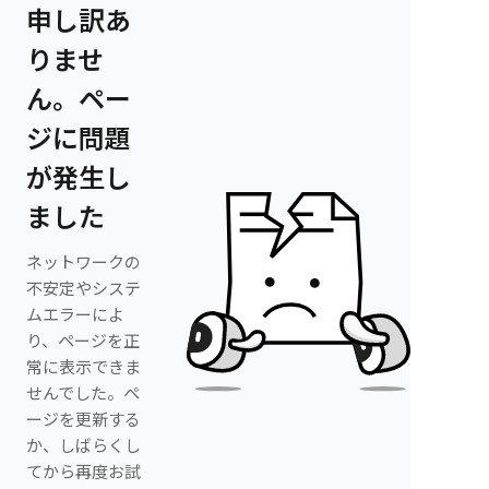
申し訳あ
りませ
ん。ペー
ジに問題
が発生し
ました
ネットワークの
不安定やシステ
ムエラーによ
り、ページを正
常に表示できま
せんでした。ペ
ージを更新する
か、しばらくし
てから再度お試