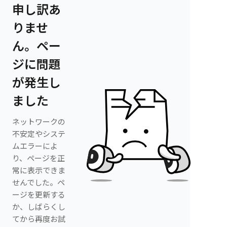
申し訳あ
りませ
ん。ペー
ジに問題
が発生し
ました
ネットワークの
不安定やシステ
ムエラーによ
り、ページを正
常に表示できま
せんでした。ペ
ージを更新する
か、しばらくし
てから再度お試