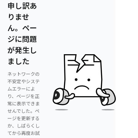
申し訳あ
りませ
ん。ペー
ジに問題
が発生し
ました
ネットワークの
不安定やシステ
ムエラーによ
り、ページを正
常に表示できま
せんでした。ペ
ージを更新する
か、しばらくし
てから再度お試