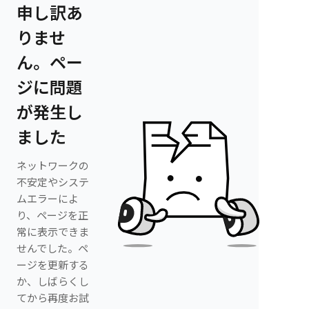
申し訳あ
りませ
ん。ペー
ジに問題
が発生し
ました
ネットワークの
不安定やシステ
ムエラーによ
り、ページを正
常に表示できま
せんでした。ペ
ージを更新する
か、しばらくし
てから再度お試