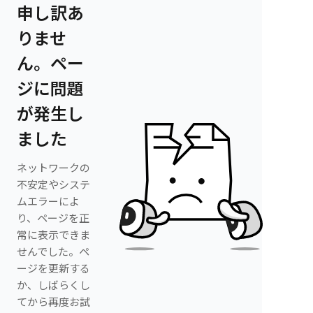
申し訳あ
りませ
ん。ペー
ジに問題
が発生し
ました
ネットワークの
不安定やシステ
ムエラーによ
り、ページを正
常に表示できま
せんでした。ペ
ージを更新する
か、しばらくし
てから再度お試