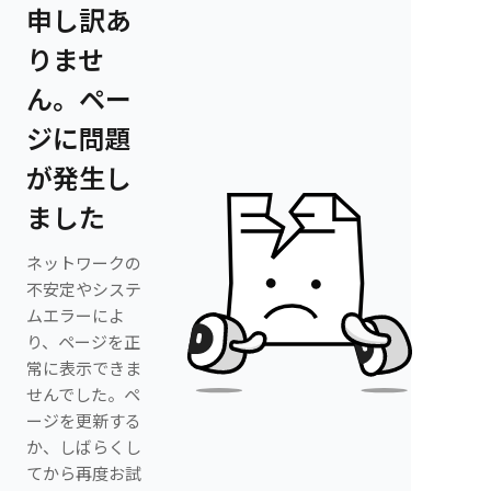
申し訳あ
りませ
ん。ペー
ジに問題
が発生し
ました
ネットワークの
不安定やシステ
ムエラーによ
り、ページを正
常に表示できま
せんでした。ペ
ージを更新する
か、しばらくし
てから再度お試