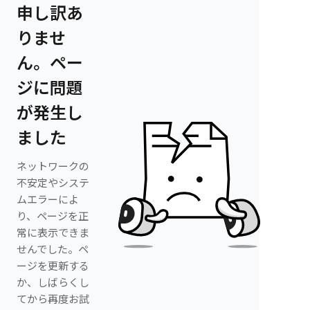
申し訳あ
りませ
ん。ペー
ジに問題
が発生し
ました
ネットワークの
不安定やシステ
ムエラーによ
り、ページを正
常に表示できま
せんでした。ペ
ージを更新する
か、しばらくし
てから再度お試