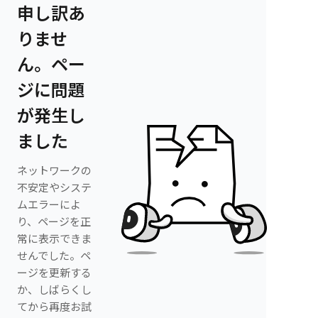
申し訳あ
りませ
ん。ペー
ジに問題
が発生し
ました
ネットワークの
不安定やシステ
ムエラーによ
り、ページを正
常に表示できま
せんでした。ペ
ージを更新する
か、しばらくし
てから再度お試