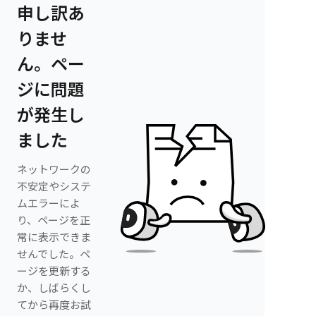
申し訳あ
りませ
ん。ペー
ジに問題
が発生し
ました
ネットワークの
不安定やシステ
ムエラーによ
り、ページを正
常に表示できま
せんでした。ペ
ージを更新する
か、しばらくし
てから再度お試