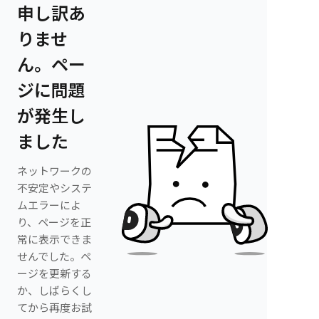
申し訳あ
りませ
ん。ペー
ジに問題
が発生し
ました
ネットワークの
不安定やシステ
ムエラーによ
り、ページを正
常に表示できま
せんでした。ペ
ージを更新する
か、しばらくし
てから再度お試