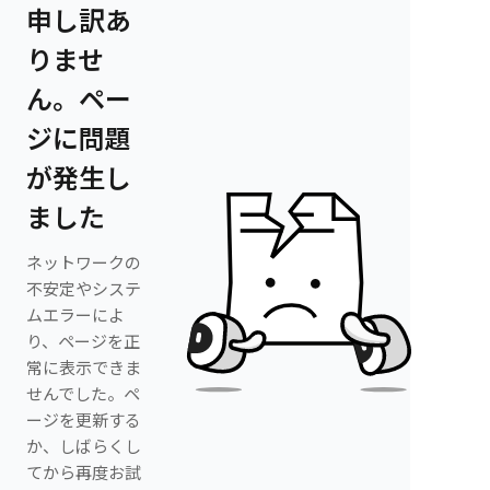
申し訳あ
りませ
ん。ペー
ジに問題
が発生し
ました
ネットワークの
不安定やシステ
ムエラーによ
り、ページを正
常に表示できま
せんでした。ペ
ージを更新する
か、しばらくし
てから再度お試