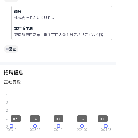
商号
株式会社ＴＳＵＫＵＲＵ
本店所在地
東京都港区麻布十番１丁目３番１号アポリアビル４階
設立
招聘信息
正社員数
4
3
2
1
0人
0人
0人
0人
0人
0
2023-11
2023-12
2024-01
2024-02
2024-03