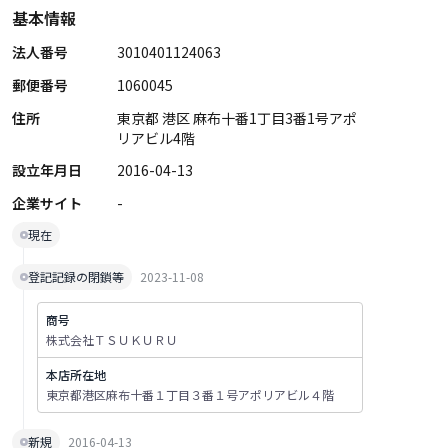
基本情報
法人番号
3010401124063
郵便番号
1060045
住所
東京都 港区 麻布十番1丁目3番1号アポ
リアビル4階
設立年月日
2016-04-13
企業サイト
-
現在
登記記録の閉鎖等
2023-11-08
商号
株式会社ＴＳＵＫＵＲＵ
本店所在地
東京都港区麻布十番１丁目３番１号アポリアビル４階
新規
2016-04-13