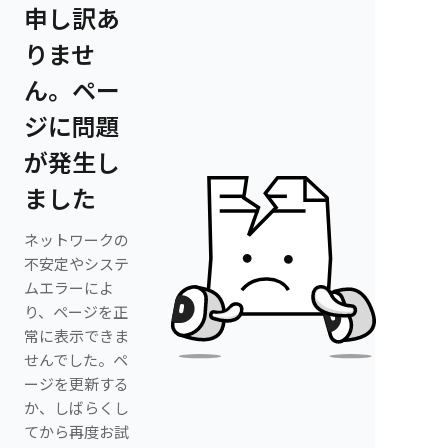
申し訳あ
りませ
ん。ペー
ジに問題
が発生し
ました
ネットワークの
不安定やシステ
ムエラーによ
り、ページを正
常に表示できま
せんでした。ペ
ージを更新する
か、しばらくし
てから再度お試