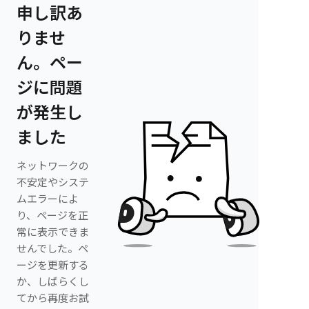
申し訳あ
りませ
ん。ペー
ジに問題
が発生し
ました
ネットワークの
不安定やシステ
ムエラーによ
り、ページを正
常に表示できま
せんでした。ペ
ージを更新する
か、しばらくし
てから再度お試