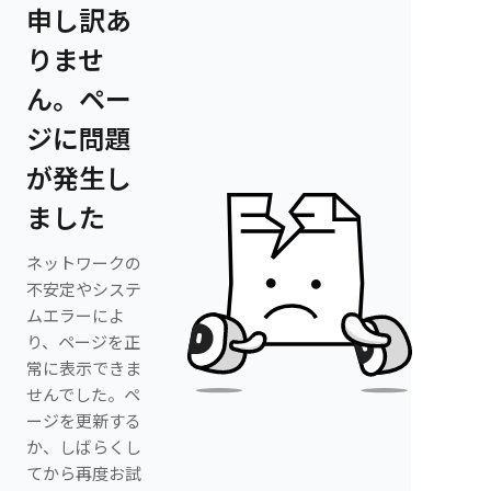
申し訳あ
りませ
ん。ペー
ジに問題
が発生し
ました
ネットワークの
不安定やシステ
ムエラーによ
り、ページを正
常に表示できま
せんでした。ペ
ージを更新する
か、しばらくし
てから再度お試