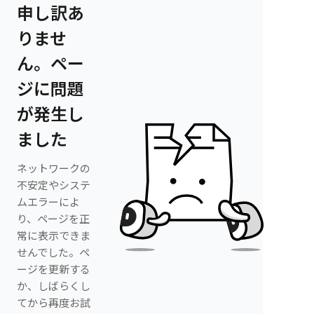
申し訳あ
りませ
ん。ペー
ジに問題
が発生し
ました
ネットワークの
不安定やシステ
ムエラーによ
り、ページを正
常に表示できま
せんでした。ペ
ージを更新する
か、しばらくし
てから再度お試