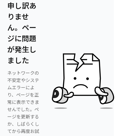
申し訳あ
りませ
ん。ペー
ジに問題
が発生し
ました
ネットワークの
不安定やシステ
ムエラーによ
り、ページを正
常に表示できま
せんでした。ペ
ージを更新する
か、しばらくし
てから再度お試