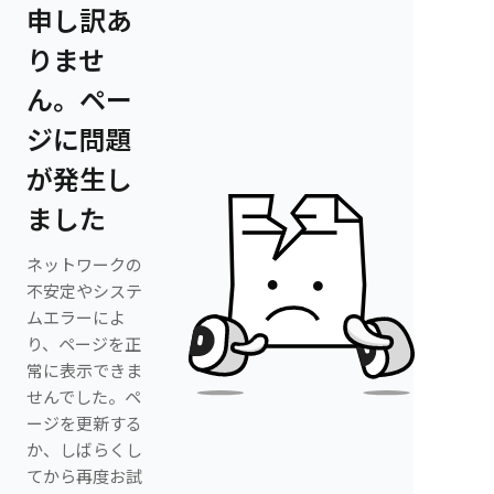
申し訳あ
りませ
ん。ペー
ジに問題
が発生し
ました
ネットワークの
不安定やシステ
ムエラーによ
り、ページを正
常に表示できま
せんでした。ペ
ージを更新する
か、しばらくし
てから再度お試