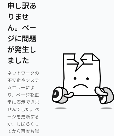
申し訳あ
りませ
ん。ペー
ジに問題
が発生し
ました
ネットワークの
不安定やシステ
ムエラーによ
り、ページを正
常に表示できま
せんでした。ペ
ージを更新する
か、しばらくし
てから再度お試