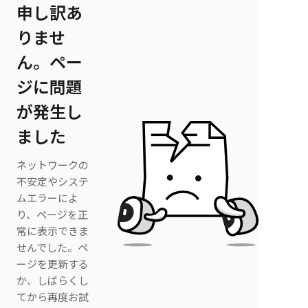
申し訳あ
りませ
ん。ペー
ジに問題
が発生し
ました
ネットワークの
不安定やシステ
ムエラーによ
り、ページを正
常に表示できま
せんでした。ペ
ージを更新する
か、しばらくし
てから再度お試