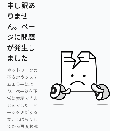
申し訳あ
りませ
ん。ペー
ジに問題
が発生し
ました
ネットワークの
不安定やシステ
ムエラーによ
り、ページを正
常に表示できま
せんでした。ペ
ージを更新する
か、しばらくし
てから再度お試