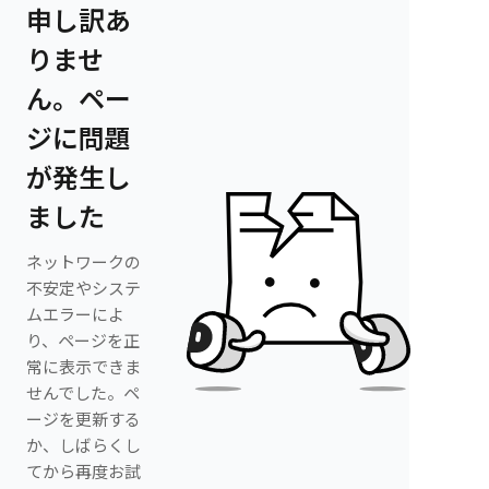
申し訳あ
りませ
ん。ペー
ジに問題
が発生し
ました
ネットワークの
不安定やシステ
ムエラーによ
り、ページを正
常に表示できま
せんでした。ペ
ージを更新する
か、しばらくし
てから再度お試