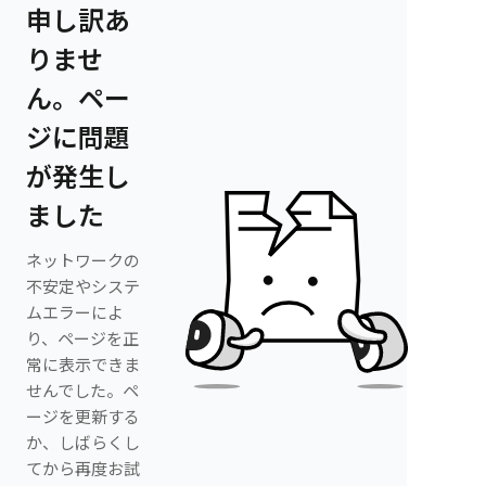
申し訳あ
りませ
ん。ペー
ジに問題
が発生し
ました
ネットワークの
不安定やシステ
ムエラーによ
り、ページを正
常に表示できま
せんでした。ペ
ージを更新する
か、しばらくし
てから再度お試