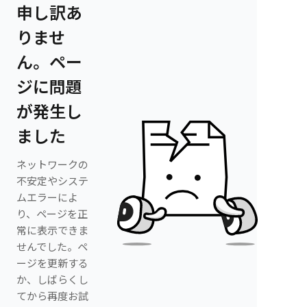
申し訳あ
りませ
ん。ペー
ジに問題
が発生し
ました
ネットワークの
不安定やシステ
ムエラーによ
り、ページを正
常に表示できま
せんでした。ペ
ージを更新する
か、しばらくし
てから再度お試