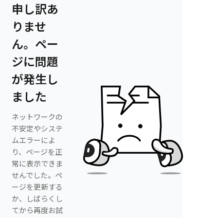
申し訳あ
りませ
ん。ペー
ジに問題
が発生し
ました
ネットワークの
不安定やシステ
ムエラーによ
り、ページを正
常に表示できま
せんでした。ペ
ージを更新する
か、しばらくし
てから再度お試