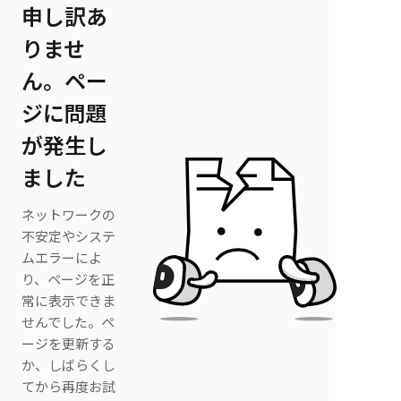
申し訳あ
りませ
ん。ペー
ジに問題
が発生し
ました
ネットワークの
不安定やシステ
ムエラーによ
り、ページを正
常に表示できま
せんでした。ペ
ージを更新する
か、しばらくし
てから再度お試