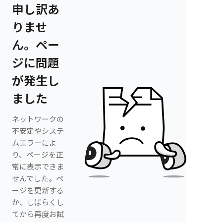
申し訳あ
りませ
ん。ペー
ジに問題
が発生し
ました
ネットワークの
不安定やシステ
ムエラーによ
り、ページを正
常に表示できま
せんでした。ペ
ージを更新する
か、しばらくし
てから再度お試