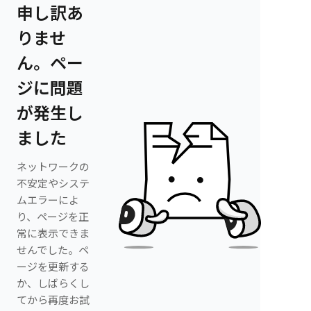
申し訳あ
りませ
ん。ペー
ジに問題
が発生し
ました
ネットワークの
不安定やシステ
ムエラーによ
り、ページを正
常に表示できま
せんでした。ペ
ージを更新する
か、しばらくし
てから再度お試