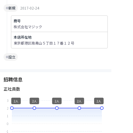
新規
2017-02-24
商号
株式会社マジック
本店所在地
東京都港区南青山５丁目１７番１２号
設立
招聘信息
正社員数
3
2人
2人
2人
2人
2人
2
1
0
-1