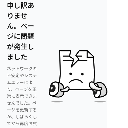
申し訳あ
りませ
ん。ペー
ジに問題
が発生し
ました
ネットワークの
不安定やシステ
ムエラーによ
り、ページを正
常に表示できま
せんでした。ペ
ージを更新する
か、しばらくし
てから再度お試