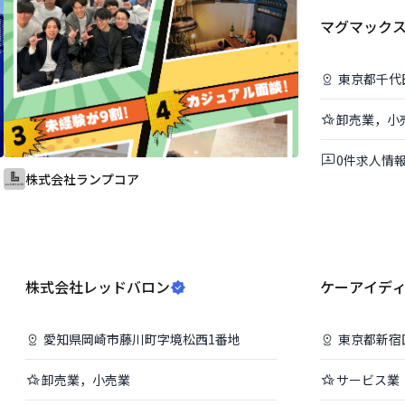
マグマック
東京都
千代
卸売業，小
0
件
求人情
株式会社ランプコア
株式会社レッドバロン
ケーアイデ
愛知県
岡崎市
藤川町字境松西1番地
東京都
新宿
卸売業，小売業
サービス業