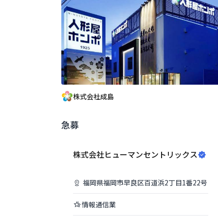
株式会社成島
急募
株式会社ヒューマンセントリックス
福岡県
福岡市早良区
百道浜2丁目1番22号
情報通信業