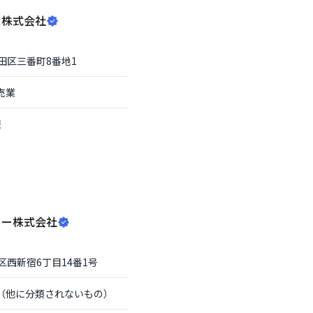
ス株式会社
田区
三番町8番地1
売業
報
ィー株式会社
区
西新宿6丁目14番1号
（他に分類されないもの）