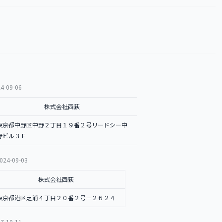
4-09-06
株式会社西荻
東京都中野区中野２丁目１９番２号リードシー中
野ビル３Ｆ
024-09-03
株式会社西荻
東京都港区芝浦４丁目２０番２号－２６２４
7-10-11