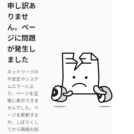
申し訳あ
りませ
ん。ペー
ジに問題
が発生し
ました
ネットワークの
不安定やシステ
ムエラーによ
り、ページを正
常に表示できま
せんでした。ペ
ージを更新する
か、しばらくし
てから再度お試