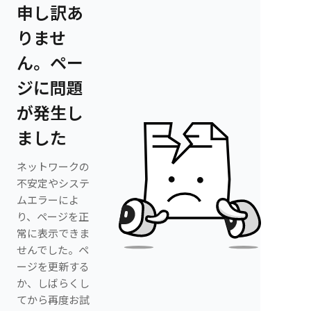
申し訳あ
りませ
ん。ペー
ジに問題
が発生し
ました
ネットワークの
不安定やシステ
ムエラーによ
り、ページを正
常に表示できま
せんでした。ペ
ージを更新する
か、しばらくし
てから再度お試