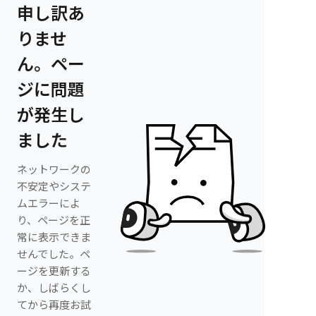
申し訳あ
りませ
ん。ペー
ジに問題
が発生し
ました
ネットワークの
不安定やシステ
ムエラーによ
り、ページを正
常に表示できま
せんでした。ペ
ージを更新する
か、しばらくし
てから再度お試